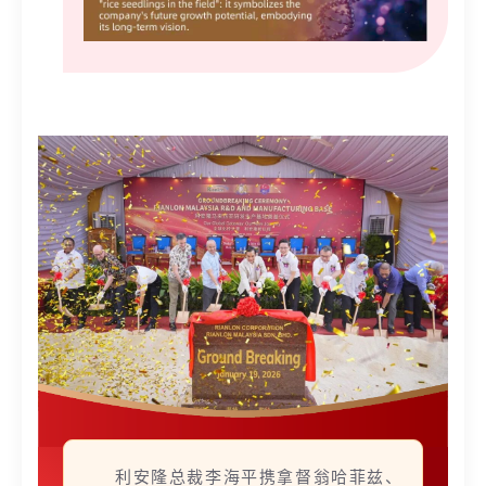
利安隆总裁李海平携拿督翁哈菲兹、