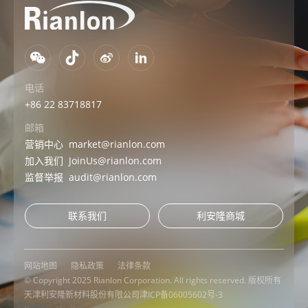
电话
+86 22 83718817
邮箱
营销中心
market@rianlon.com
加入我们
JoinUs@rianlon.com
监督举报
audit@rianlon.com
联系我们
利安隆商城
网站地图
隐私政策
法律条款
© Copyright 2025 Rianlon Corporation. All rights reserved. 版权所有
天津利安隆新材料股份有限公司
津ICP备06005602号-3