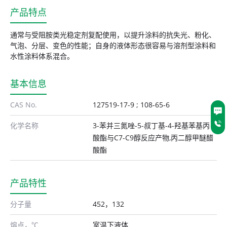
产品特点
通常与受阻胺类光稳定剂复配使用，以提升涂料的抗失光、粉化、
气泡、分层、变色的性能；自身的液体形态很容易与溶剂型涂料和
水性涂料体系混合。
基本信息
CAS No.
127519-17-9 ; 108-65-6
化学名称
3-苯并三氮唑-5-叔丁基-4-羟基苯基丙
酸酯与C7-C9醇反应产物,丙二醇甲醚醋
酸酯
产品特性
分子量
452，132
熔点，℃
室温下液体