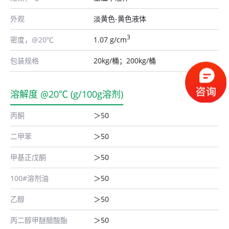
外观
淡黄色-黄色液体
3
密度，@20℃
1.07 g/cm
包装规格
20kg/桶；200kg/桶
溶解度 @20℃ (g/100g溶剂)
丙酮
＞50
二甲苯
＞50
甲基正戊酮
＞50
100#溶剂油
＞50
乙醇
＞50
丙二醇甲醚醋酸酯
＞50