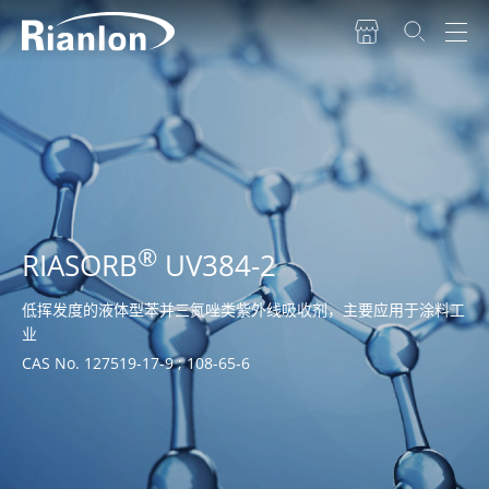
®
RIASORB
UV384-2
低挥发度的液体型苯并三氮唑类紫外线吸收剂，主要应用于涂料工
业
CAS No. 127519-17-9 ; 108-65-6