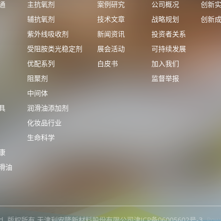
通
主抗氧剂
案例研究
公司概况
创新
辅抗氧剂
技术文章
战略规划
创新
紫外线吸收剂
新闻资讯
投资者关系
受阻胺类光稳定剂
展会活动
可持续发展
优配系列
白皮书
加入我们
阻聚剂
监督举报
中间体
具
润滑油添加剂
化妆品行业
生命科学
康
滑油
hts reserved. 版权所有 天津利安隆新材料股份有限公司
津ICP备06005602号-3
Pow