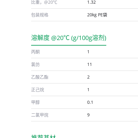
比重，@20℃
1.32
包装规格
20kg PE袋
溶解度 @20℃ (g/100g溶剂)
丙酮
1
氯仿
11
乙酸乙酯
2
正己烷
1
甲醇
0.1
二氯甲烷
9
推荐基材