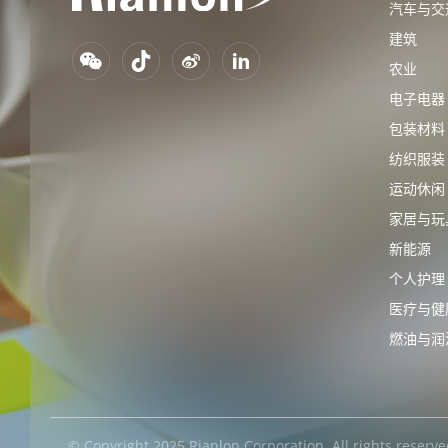
汽车与交
建筑
农业
电子电器
包装材料
纺织服装
运动休闲
家居与玩
新能源
个人护理
医疗与健
燃油与润
© Copyright 2025 Rianlon Corporation. All rig