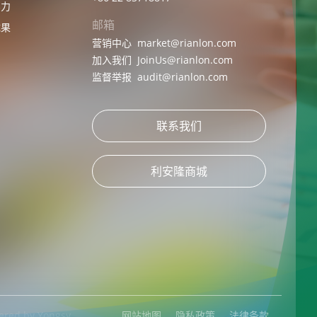
实力
邮箱
成果
营销中心
market@rianlon.com
加入我们
JoinUs@rianlon.com
监督举报
audit@rianlon.com
联系我们
利安隆商城
ered by Yongsy
网站地图
隐私政策
法律条款