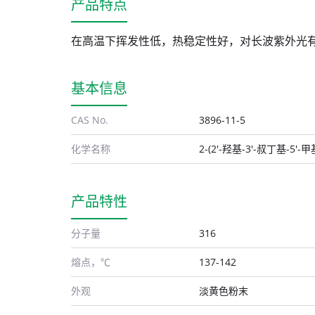
产品特点
在高温下挥发性低，热稳定性好，对长波紫外光
基本信息
CAS No.
3896-11-5
化学名称
2-(2'-羟基-3'-叔丁基-5
产品特性
分子量
316
熔点，℃
137-142
外观
淡黄色粉末