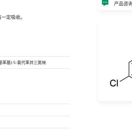
产品咨
有一定吸收。
'-甲基苯基)-5-氯代苯并三氮唑