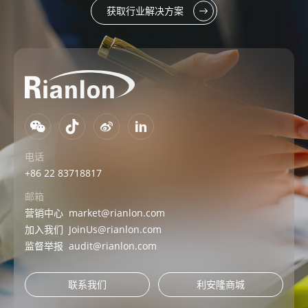
获取行业解决方案
电话
+86 22 83718817
邮箱
营销中心
market@rianlon.com
加入我们
JoinUs@rianlon.com
监督举报
audit@rianlon.com
联系我们
利安隆商城