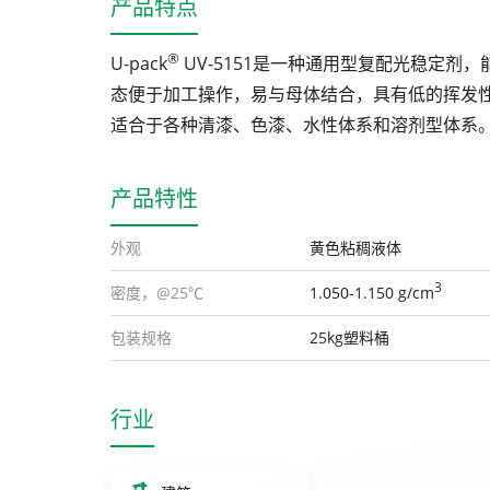
产品特点
®
U-pack
UV-5151是一种通用型复配光稳定剂
态便于加工操作，易与母体结合，具有低的挥发
适合于各种清漆、色漆、水性体系和溶剂型体系
产品特性
外观
黄色粘稠液体
3
密度，@25℃
1.050-1.150 g/cm
包装规格
25kg塑料桶
行业