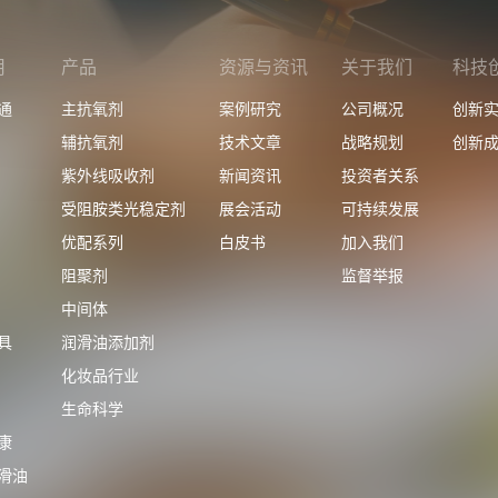
用
产品
资源与资讯
关于我们
科技
通
主抗氧剂
案例研究
公司概况
创新
辅抗氧剂
技术文章
战略规划
创新
紫外线吸收剂
新闻资讯
投资者关系
受阻胺类光稳定剂
展会活动
可持续发展
优配系列
白皮书
加入我们
阻聚剂
监督举报
中间体
具
润滑油添加剂
化妆品行业
生命科学
康
滑油