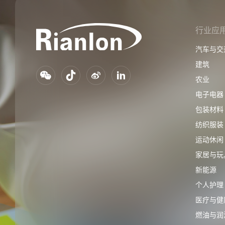
行业应
汽车与交
建筑
农业
电子电器
包装材料
纺织服装
运动休闲
家居与玩
新能源
个人护理
医疗与健
燃油与润