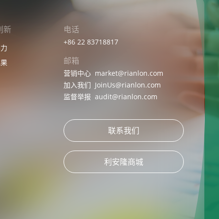
创新
电话
+86 22 83718817
实力
邮箱
成果
营销中心
market@rianlon.com
加入我们
JoinUs@rianlon.com
监督举报
audit@rianlon.com
联系我们
利安隆商城