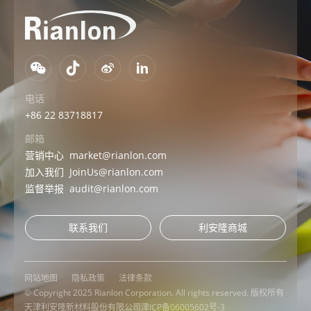
电话
+86 22 83718817
邮箱
营销中心
market@rianlon.com
加入我们
JoinUs@rianlon.com
监督举报
audit@rianlon.com
联系我们
利安隆商城
网站地图
隐私政策
法律条款
© Copyright 2025 Rianlon Corporation. All rights reserved. 版权所有
天津利安隆新材料股份有限公司
津ICP备06005602号-3