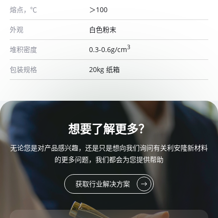
熔点，℃
＞100
外观
白色粉末
3
堆积密度
0.3-0.6g/cm
包装规格
20kg 纸箱
想要了解更多？
无论您是对产品感兴趣，还是只是想向我们询问有关利安隆新材料
的更多问题，我们都会为您提供帮助
获取行业解决方案