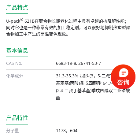
产品特点
®
U-pack
621B在聚合物长期老化过程中具有卓越的抗降解性能；
同时它也是一种非常有效的加工稳定剂，可以很好地抑制热塑型聚
合物加工中产生的高温变色现象。
基本信息
CAS No.
6683-19-8, 26741-53-7
化学成分
31.3-35.3% 四[β-(3，5-二叔丁基-4-羟
基苯基)丙酸]季戊四醇酯 64.7-68.7% 双
(2,4-二叔丁基苯基)季戊四醇双二亚磷酸
酯
产品特性
分子量
1178，604