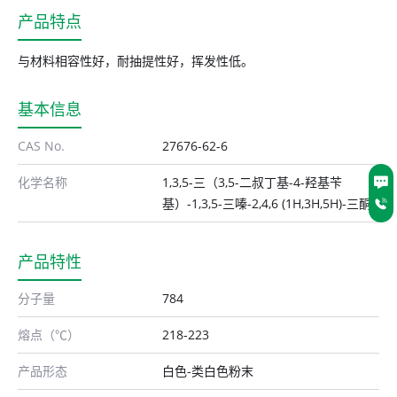
产品特点
与材料相容性好，耐抽提性好，挥发性低。
基本信息
CAS No.
27676-62-6
化学名称
1,3,5-三（3,5-二叔丁基-4-羟基苄
基）-1,3,5-三嗪-2,4,6 (1H,3H,5H)-三酮
产品特性
分子量
784
熔点（℃）
218-223
产品形态
白色-类白色粉末