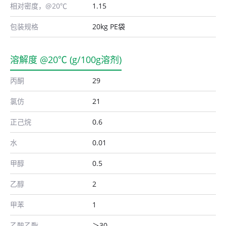
相对密度，@20℃
1.15
包装规格
20kg PE袋
溶解度 @20℃ (g/100g溶剂)
丙酮
29
氯仿
21
正己烷
0.6
水
0.01
甲醇
0.5
乙醇
2
甲苯
1
乙酸乙酯
＞30