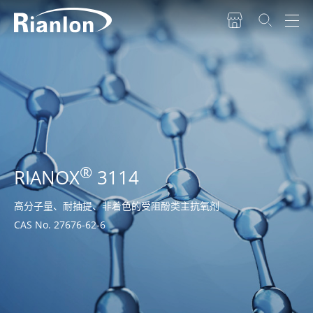
®
RIANOX
3114
高分子量、耐抽提、非着色的受阻酚类主抗氧剂
CAS No. 27676-62-6