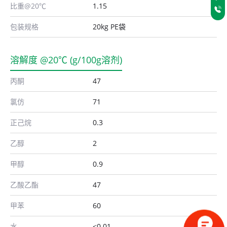
比重@20℃
1.15
包装规格
20kg PE袋
溶解度 @20℃ (g/100g溶剂)
丙酮
47
氯仿
71
正己烷
0.3
乙醇
2
甲醇
0.9
乙酸乙酯
47
甲苯
60
水
<0.01