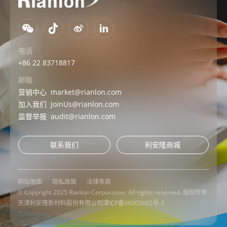
电话
+86 22 83718817
邮箱
营销中心
market@rianlon.com
加入我们
JoinUs@rianlon.com
监督举报
audit@rianlon.com
联系我们
利安隆商城
网站地图
隐私政策
法律条款
© Copyright 2025 Rianlon Corporation. All rights reserved. 版权所有
天津利安隆新材料股份有限公司
津ICP备06005602号-3
Powered by Yongsy