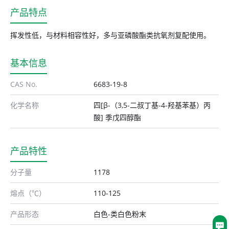
产品特点
挥发性低，与材料相容性好，多与亚磷酸酯类抗氧剂复配使用。
基本信息
CAS No.
6683-19-8
化学名称
四[β-（3,5-二叔丁基-4-羟基苯基）丙
酸] 季戊四醇酯
产品特性
分子量
1178
熔点（℃）
110-125
产品形态
白色-类白色粉末