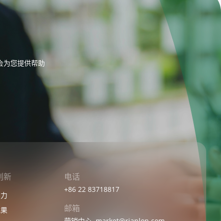
会为您提供帮助
创新
电话
+86 22 83718817
实力
邮箱
成果
营销中心
market@rianlon.com