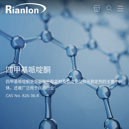
四甲基哌啶酮
四甲基哌啶酮是受阻胺光稳定剂及合成受阻胺光稳定剂的主要中间
体，还被广泛用于医药行业
CAS No. 826-36-8