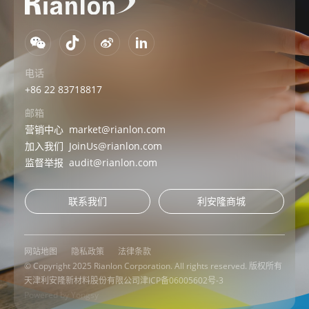
电话
+86 22 83718817
邮箱
营销中心
market@rianlon.com
加入我们
JoinUs@rianlon.com
监督举报
audit@rianlon.com
联系我们
利安隆商城
网站地图
隐私政策
法律条款
© Copyright 2025 Rianlon Corporation. All rights reserved. 版权所有
天津利安隆新材料股份有限公司
津ICP备06005602号-3
Powered by Yongsy