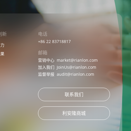
创新
电话
+86 22 83718817
实力
邮箱
成果
营销中心
market@rianlon.com
加入我们
JoinUs@rianlon.com
监督举报
audit@rianlon.com
联系我们
利安隆商城