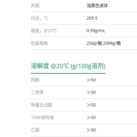
外观
浅黄色液体
闪点，℃
209.5
密度，@20℃
0.99g/mL
包装规格
25kg/桶;200kg/桶
溶解度 @20℃ (g/100g溶剂)
丙酮
＞50
二甲苯
＞50
甲基正戊酮
＞50
100#溶剂油
＞50
乙醇
＞50