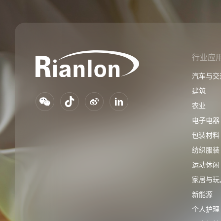
行业应
汽车与交
建筑
农业
电子电器
包装材料
纺织服装
运动休闲
家居与玩
新能源
个人护理