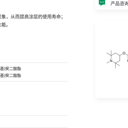
产品咨
现象，从而提高涂层的使用寿命；
性能。
–哌啶基)癸二酸酯
–哌啶基)癸二酸酯