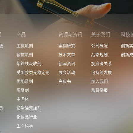
用
产品
资源与资讯
关于我们
科技
通
主抗氧剂
案例研究
公司概况
创新
辅抗氧剂
技术文章
战略规划
创新
紫外线吸收剂
新闻资讯
投资者关系
受阻胺类光稳定剂
展会活动
可持续发展
优配系列
白皮书
加入我们
阻聚剂
监督举报
中间体
具
润滑油添加剂
化妆品行业
生命科学