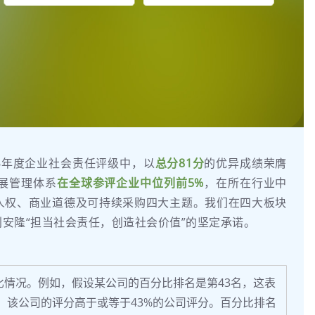
026年度企业社会责任评级中，以
总分81分
的优异成绩荣膺
展管理体系
在全球参评企业中位列前5%
，在所在行业中
人权、商业道德及可持续采购四大主题。我们在四大板块
安隆“担当社会责任，创造社会价值”的坚定承诺。
情况。例如，假设某公司的百分比排名是第43名，这表
司中，该公司的评分高于或等于43%的公司评分。百分比排名